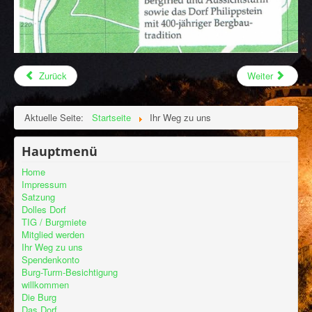
Zurück
Weiter
Aktuelle Seite:
Startseite
Ihr Weg zu uns
Hauptmenü
Home
Impressum
Satzung
Dolles Dorf
TIG / Burgmiete
Mitglied werden
Ihr Weg zu uns
Spendenkonto
Burg-Turm-Besichtigung
willkommen
Die Burg
Das Dorf