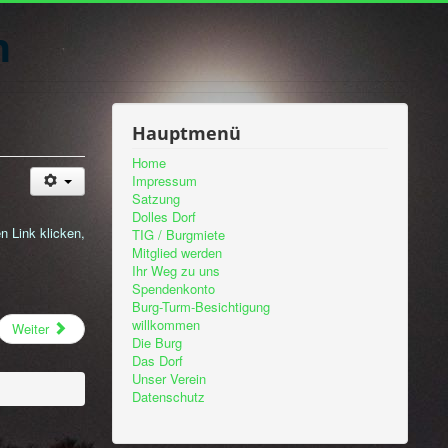
n
Hauptmenü
Home
Impressum
Satzung
Dolles Dorf
n Link klicken,
TIG / Burgmiete
Mitglied werden
Ihr Weg zu uns
Spendenkonto
Burg-Turm-Besichtigung
willkommen
Weiter
Die Burg
Das Dorf
Unser Verein
Datenschutz