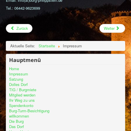
Email: info(ät)burg-philippstein.de
Tel.: 06442-9623699
Zurück
Weiter
Aktuelle Seite:
Startseite
Impressum
Hauptmenü
Home
Impressum
Satzung
Dolles Dorf
TIG / Burgmiete
Mitglied werden
Ihr Weg zu uns
Spendenkonto
Burg-Turm-Besichtigung
willkommen
Die Burg
Das Dorf