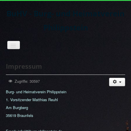
BuHV - Burg- und Heimatverein
Philippstein
Toggle
Navigation
Impressum
Zugriffe: 30597
Burg- und Heimatverein Philippstein
1. Vorsitzender Matthias Reuhl
Am Burgberg
35619 Braunfels