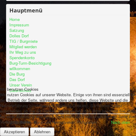
Hauptmenü
Home
Impressum
Satzung
Dolles Dorf
TIG / Burgmiete
Mitglied werden
Ihr Weg zu uns
Spendenkonto
Burg-Turm-Besichtigung
willkommen
Die Burg
Das Dorf
Unser Verein
Wir benutzen Cookies
Datenschutz
Wir nutzen Cookies auf unserer Website. Einige von ihnen sind essenziell für
den Betrieb der Seite, während andere uns helfen, diese Website und die
Nutzererfahrung zu verbessern (Tracking Cookies). Sie können selbst
entscheiden, ob Sie die Cookies zulassen möchten. Bitte beachten Sie, dass
bei einer Ablehnung womöglich nicht mehr alle Funktionalitäten der Seite zur
Verfügung stehen.
© 2026 BuHV - Burg- und Heimatverein Philippstein
Nach oben
Akzeptieren
Ablehnen