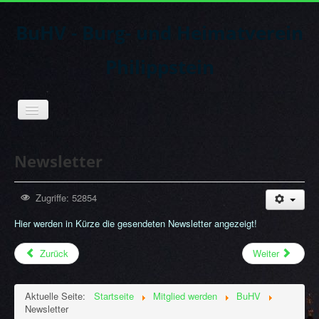
BuHV - Burg- und Heimatverein
Philippstein
Toggle
Navigation
Newsletter
Zugriffe: 52854
Hier werden in Kürze die gesendeten Newsletter angezeigt!
Zurück
Weiter
Aktuelle Seite:
Startseite
Mitglied werden
BuHV
Newsletter